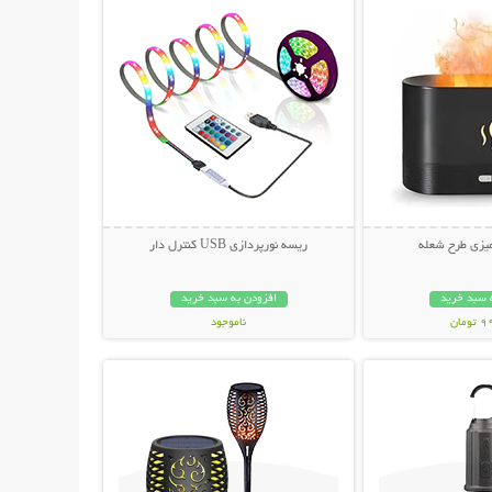
میزی طرح شعله
ریسه نورپردازی USB کنترل دار
 سبد خرید
افزودن به سبد خرید
مان
ناموجود
حات بیشتر
نمایش توضیحات بیشتر
419,000 تومان