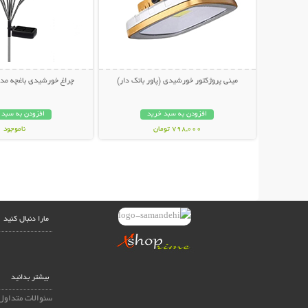
مینی پروژکتور خورشیدی (پاور بانک دار)
چراغ خورشیدی باغچه م
افزودن به سبد خرید
افزودن به سبد 
798,000 تومان
ناموجود
499,000 تومان
مارا دنبال کنید
بیشتر بدانید
سئوالات متداول