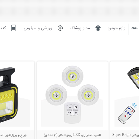
لوازم خودرو
مد و پوشاک
ورزشی و سرگرمی
کتاب
بیشتر
نمایش توضیحات بیشتر
نمایش توضی
Super 
لامپ اضطراری LED ریموت دار (3 عددی)
چراغ و پروژکتور اضط