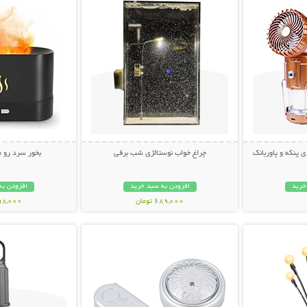
 پنکه و پاوربانک
چراغ خواب نوستالژی شب برفی
بخور سرد رو 
خرید
افزودن به سبد خرید
افزودن به
689,000 تومان
998,000 تو
بیشتر
نمایش توضیحات بیشتر
نمایش توضی