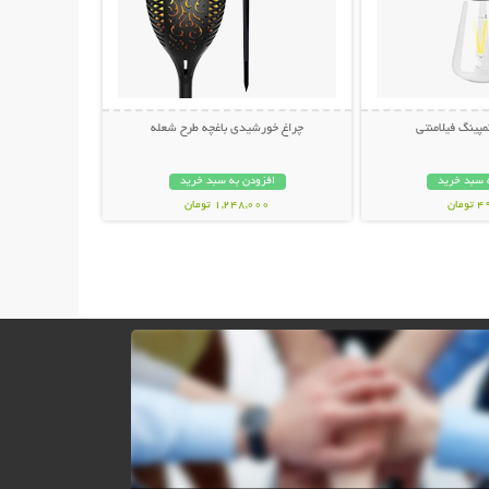
پینگ فیلامنتی
چراغ خورشیدی باغچه طرح شعله
 سبد خرید
افزودن به سبد خرید
مان
1,248,000 تومان