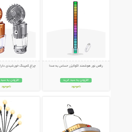
رقص نور هوشمند اکولایزر حساس به صدا
چراغ کمپینگ خورشیدی دارای
افزودن به سبد خرید
افزودن به سبد 
ناموجود
ناموجود
نمایش توضیحات بیشتر
نمایش توضیحات 
498,000 تومان
1,198,000 تومان