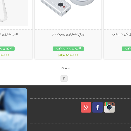
دل گل شب تاب
چراغ اضطراری ریموت دار
لامپ شارژی کم
خرید
افزودن به سبد خرید
افزودن به
598,000 تومان
498,000 تو
صفحات
2
1