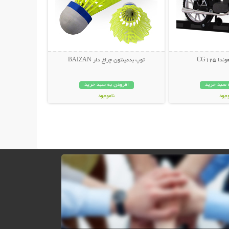
 CG125
توپ بدمینتون چراغ دار BAIZAN
 سبد خرید
افزودن به سبد خرید
وجود
ناموجود
ان
42,000 تومان