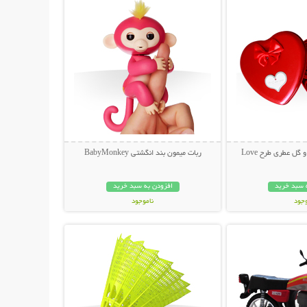
گل عطری طرح Love
ربات میمون بند انگشتی BabyMonkey
 سبد خرید
افزودن به سبد خرید
وجود
ناموجود
حات بیشتر
نمایش توضیحات بیشتر
ان
199,000 تومان