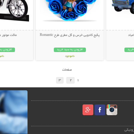
میاد
پکیج کادویی خرس و گل عطری طرح Romantic
ماکت موتور هوندا
خرید
افزودن به سبد خرید
افزودن به
ناموجود
نام
59,000 تومان
39,000 توم
صفحات
3
2
1
رونیکی