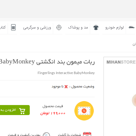
لوازم خودرو
مد و پوشاک
ورزشی و سرگرمی
کتاب
ان
ربات میمون بند انگشتی BabyMonkey
Fingerlings Interactive BabyMonkey
قیمت محصول
افزودن به 
199,000 تومان
ضمانت بازگشت
بهترین کیفیت و قیمت