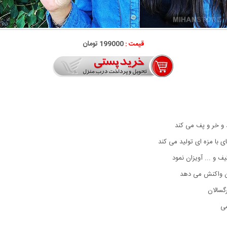
قیمت :
199000 تومان
و خر و پف می کند
با مزه ای تولید می کند
 و ... آویزان نمود
دن واکنش می دهد
گسالان
می