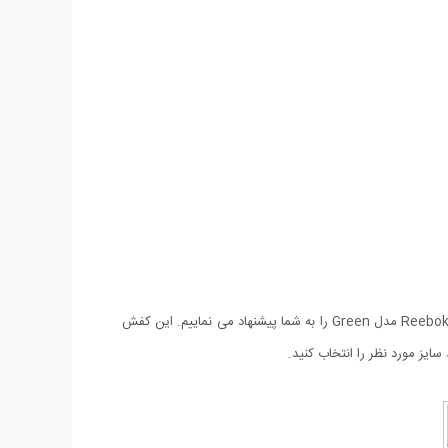
اگر به دنبال کفشی دخترانه شیک و راحت با طراحی خاص و منحصر به فرد هستید که مناسب با فصل از پوشیدن آن لذت ببرید کفش دخترانه ساقدار Reebok مدل Green را به شما پیشنهاد می نماییم. این کفش