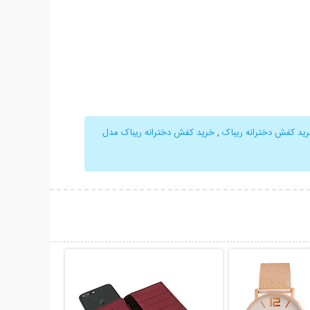
ید کفش دخترانه ریباک
,
خرید کفش دخترانه ریباک مدل
حات بیشتر
نمایش توضیحات بیشتر