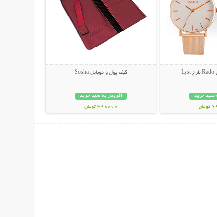
Ly
کیف پول و موبایل Sosha
 سبد خرید
افزودن به سبد خرید
مان
398000 تومان