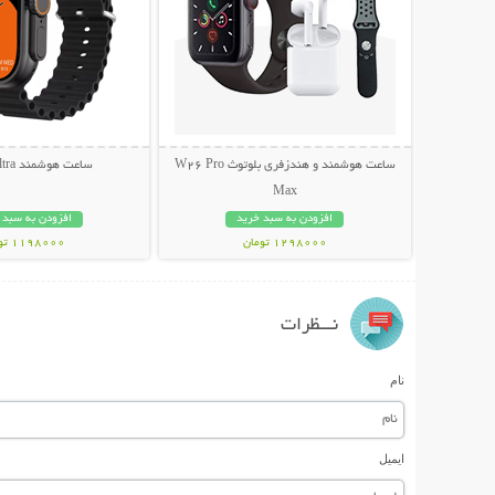
ساعت هوشمند و هندزفری بلوتوث W26 Pro
ساعت هوشمند T900 Ultra
Max
افزودن به سبد خرید
افزودن به سبد 
1298000 تومان
1198000 تومان
نـــظرات
نام
ایمیل