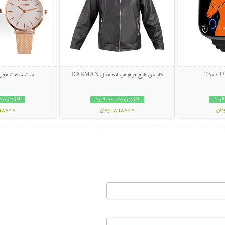
کاپشن طرح چرم مردانه مدل DARMAN
ست ساعت مچی Rado طرح st
خرید
افزودن به سبد خرید
افزودن به
898000 تومان
698000 تو