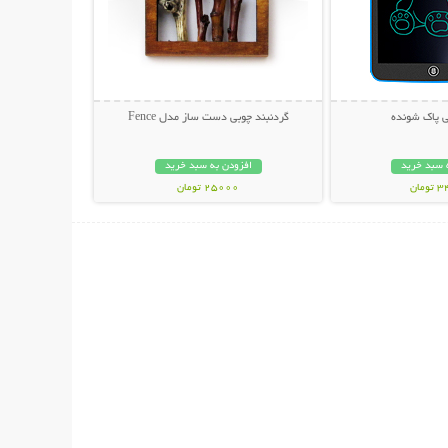
ی پاک شونده
گردنبند چوبی دست ساز مدل Fence
 سبد خرید
افزودن به سبد خرید
مان
25000 تومان