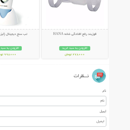
قوزبند رفع افتادگی شانه HANA
تب سنج دیجیتال (لیز
افزودن به سبد خرید
افزودن به سبد 
278000 تومان
998000 تومان
نـــظرات
نام
ایمیل