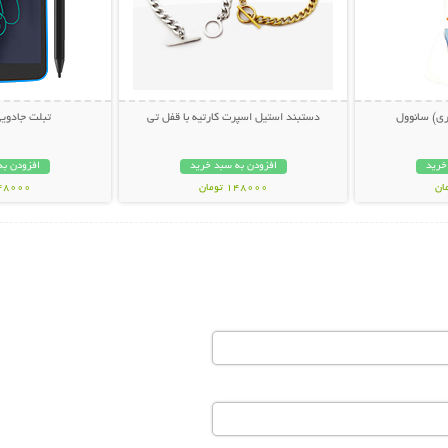
ری) سانوول
دستبند استیل اسپرت کارتیه با قفل تی
تبلت جادوی
خرید
افزودن به سبد خرید
افزودن به
148000 تومان
348000 تو