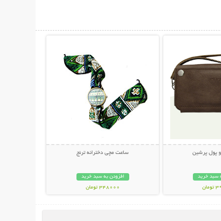
حات بیشتر
نمایش توضیحات بیشتر
و پول پرشین
ساعت مچی دخترانه ترنج
 سبد خرید
افزودن به سبد خرید
مان
348000 تومان