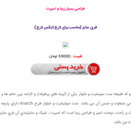
طراحی بسیار زیبا و اسپرت
فری سایز (مناسب برای لارج/ایکس لارج)
قیمت :
59000 تومان
 که طبیعتا ست سویشرت و شلوار یکی از گزینه های پرطرفدار و کارامد بین خانم ها 
Anarch رو برای خانم های عزیز دا
 شلوار تا مچ پا(کش دار) است.مزايای طرح Anarch سبک و راحت, دوخت تميز و طراحی زیبا است که اسپرت ، شیک و س
ه می باشد.