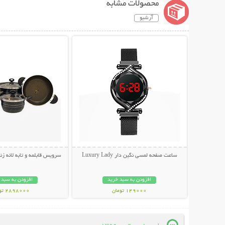
محصولات مشابه
آرشیو
نمایش توضیحات بیشتر
نمایش توضیحات 
ساعت صفحه لمسی نگین دار Luxury Lady
سرویس قابلمه و تابه لانه زنبوری 7 پار
افزودن به سبد خرید
افزودن به سبد 
149000 تومان
2898000 تومان