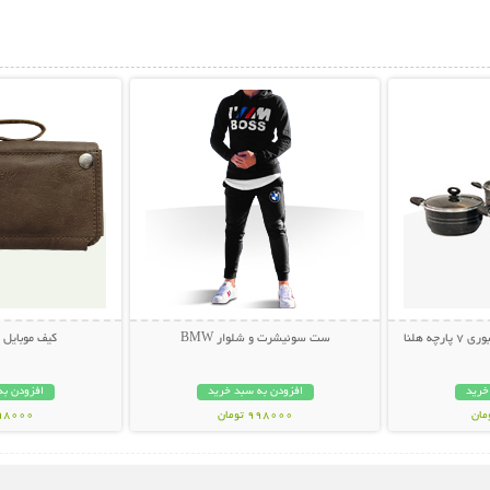
بیشتر
نمایش توضیحات بیشتر
نمایش توضی
چه هلنا
ست سوئیشرت و شلوار BMW
کیف موبایل 
خرید
افزودن به سبد خرید
افزودن به
998000 تومان
398000 تو