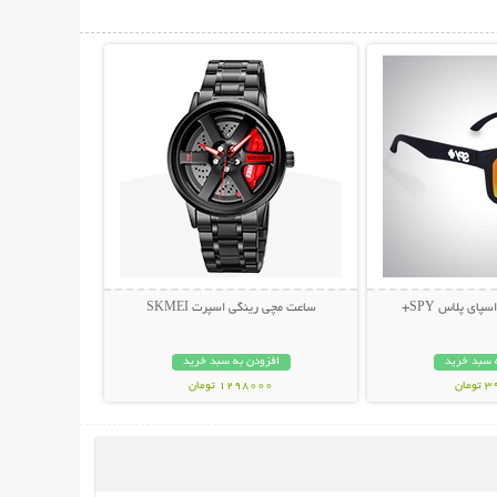
حات بیشتر
نمایش توضیحات بیشتر
پای پلاس SPY+
ساعت مچی رینگی اسپرت SKMEI
 سبد خرید
افزودن به سبد خرید
مان
1298000 تومان