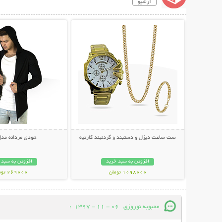
آرشیو
نمایش توضیحات بیشتر
نمایش توضیحات 
ست ساعت دیزل و دستبند و گردنبند کارتیه
هودی مردانه مدل fa
افزودن به سبد خرید
افزودن به سبد 
1098000 تومان
269000 تومان
محبوبه نوروزی
06 - 11 - 1397
: