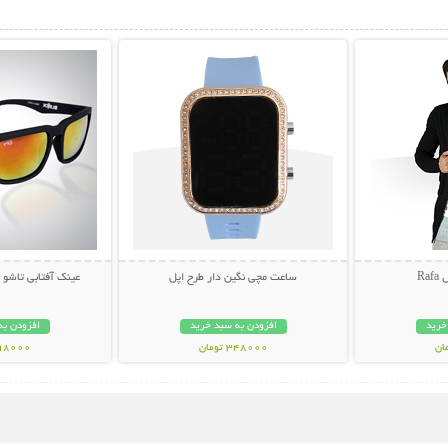
بیشتر
نمایش توضیحات بیشتر
نمایش توضی
Ra
ساعت مچی نگین دار طرح اپل
عینک آفتابی تاشو اس
خرید
افزودن به سبد خرید
افزودن به
348000 تومان
398000 تو