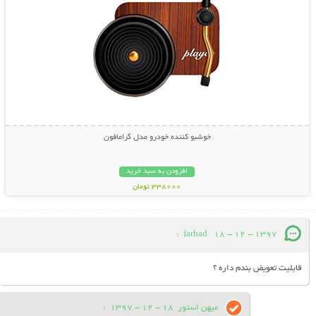
خوشبو کننده خودرو مدل گرامافون
افزودن به سبد خرید
338000 تومان
:
farhad
18 - 12 - 1397
قابلیت تعویض بندم داره ؟
میهن استور
18 - 12 - 1397
: