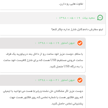
تفاوت هایی رو دارن.
سعید بیات
19 - 05 - 1398
:
اینو سفارش دادم کابل شارژ نداره.چکار کنم؟
میهن استور
19 - 05 - 1398
:
با سلام. دوست عزیز خود ساعت رو از داخل بند دربیاورید یک طرف
ساعت خروجی مستقیم USB هست که برای شارژ کافیست خود ساعت
را به درگاه USB متصل کنید.
میهن استور
21 - 05 - 1398
:
دوست عزیز اگر مشکلتان حل نشده و پابرجا هست می توانید با ایمیلی
که روی فاکتور هست یا شماره تماسی که روی فاکتور هست جهت
پشتیبانی تماس حاصل کنید.