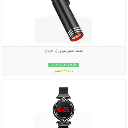
فندک المنتی موبایل (Type-c)
افزودن به سبد خرید
348000 تومان
نمایش توضیحات بیشتر