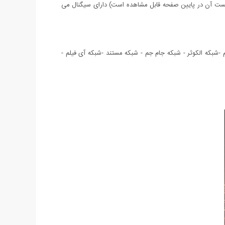
م اکنون در اکثر نقاط کشور (لیست آن در پایین صفحه قابل مشاهده است) دارای سیگنال می
 العالم -شبکه الکوثر - شبکه جام جم - شبکه مستند -شبکه آی فیلم -