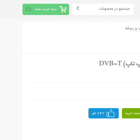
سبد خرید شما
0
 و رسانه
) DVB-T
سبد خرید
642 نفر