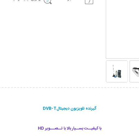
گیرنده تلویزیون دیجیتالDVB-T
با کيفيــت بســیار بالا با تــصـــویر HD