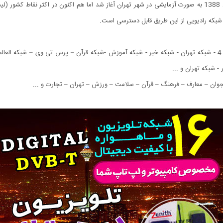
پخش دیجیتالی شبکه های صدا و سیما در ایران از ابتدای سال 1388 به صورت آزمایشی در شهر تهران آغاز شد اما ه
کانال 1 - 2 - 3 - 4 - شبکه تهران - شبکه خبر - شبکه آموزش -شبکه قرآن – پرس تی وی – شبکه
- شبکه تهران و ...
– جوان – معارف – فرهنگ – قرآن – سلامت – ورزش – تهران – تجارت و ...