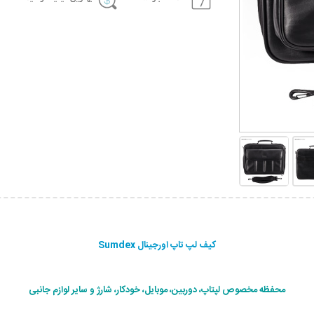
کیف لپ تاپ اورجینال Sumdex
محفظه مخصوص لپتاپ، دوربین، موبایل، خودکار، شارژ و سایر لوازم جانبی