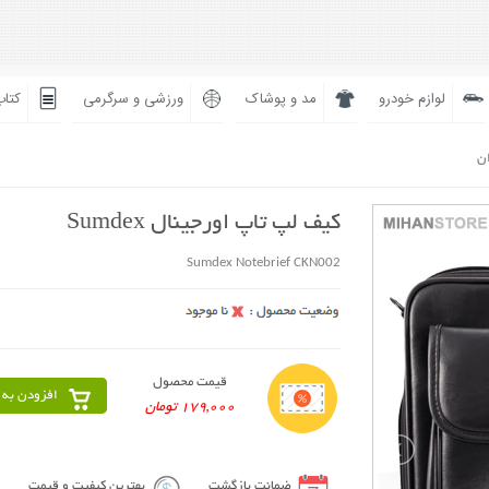
لوازم خودرو
مد و پوشاک
ورزشی و سرگرمی
کتاب
ان
کیف لپ تاپ اورجینال Sumdex
Sumdex Notebrief CKN002
قیمت محصول
افزودن به 
179,000 تومان
ضمانت بازگشت
بهترین کیفیت و قیمت