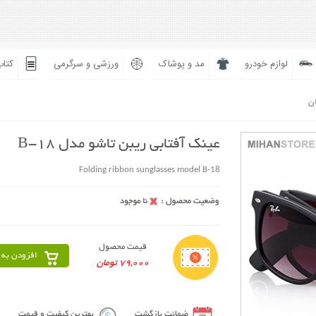
لوازم خودرو
مد و پوشاک
ورزشی و سرگرمی
کتاب
ان
عینک آفتابی ریبن تاشو مدل B-18
Folding ribbon sunglasses model B-18
قیمت محصول
افزودن به 
79,000 تومان
ضمانت بازگشت
بهترین کیفیت و قیمت