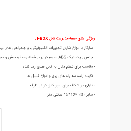
ویژگی های
جعبه مدیریت کابل I-BOX
:
- سازگار با انواع شارژر تجهیزات الکترونیکی، و چندراهی های 
- جنس : پلاستیک ABS
مقاوم در برابر شعله و
خط و خش و ضرب
- مناسب برای نـظم دادن به کابل هـای رها شده
- نگهـدارنده سه راه های برق و انواع کابـل ها
- دارای دو شکاف برای عبور کابل در دو طرف
- سایز : 33 *12*15 سانتی متر