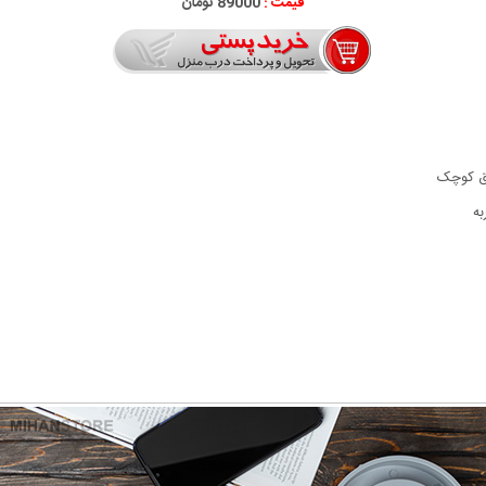
قیمت :
89000 تومان
برق کوچک
ه