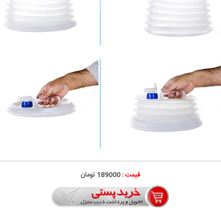
قیمت :
189000 تومان