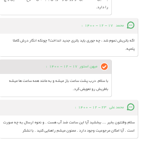
را دارد.
محمد
17 - 12 - 1400
:
اگه باتریش تموم شد ، چه جوری باید باتری جدید انداخت؟ چونکه انگار درش کاملا
پلمپه.
میهن استور
17 - 12 - 1400
:
با سلام. درب پشت ساعت باز میشه و به مانند همه ساعت ها میشه
باطریش رو تعویض کرد.
محمد علی
23 - 12 - 1400
:
سلام وقتتون بخیر ... ببخشید آیا این ساعت ضد آب هست . و نحوه ارسال به چه صورت
است . آیا امکان مرجوعیت وجود دارد . ممنون میشم راهنایی کنید . با تشکر