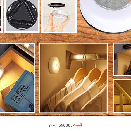
قیمت :
59000 تومان