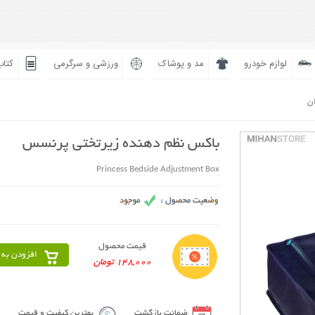
لوازم خودرو
مد و پوشاک
ورزشی و سرگرمی
کتاب
ان
باکس نظم دهنده زیرتختی پرنسس
Princess Bedside Adjustment Box
قیمت محصول
افزودن به 
148,000 تومان
ضمانت بازگشت
بهترین کیفیت و قیمت