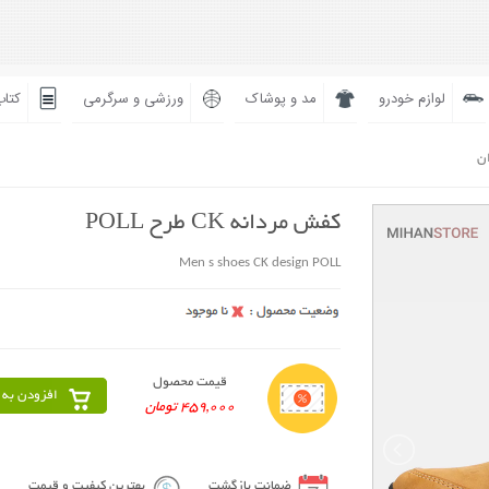
لوازم خودرو
مد و پوشاک
ورزشی و سرگرمی
کتاب
ان
کفش مردانه CK طرح POLL
Men s shoes CK design POLL
قیمت محصول
افزودن به 
459,000 تومان
ضمانت بازگشت
بهترین کیفیت و قیمت