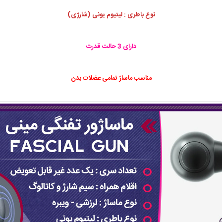
نوع باطری : لیتیوم یونی (شارژی)
دارای 3 حالت قدرت
مناسب ماساژ تمامی عضلات بدن