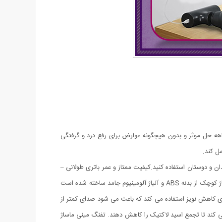
ن و … یک راهه حل موثر و بدون هیچگونه عوارض برای رفع درد و گرفتگی
ل کند.
ان و دوستان استفاده کنید.کیفیت ممتاز و عمر باتری طولانی –
تفنگ ماساژور بدن یک در باتری لیتیومی با ظرفیت 2500mah ساخته شده است، می تواند پس از یک بار شارژ کامل 10 ساعت کار کند. تفنگ ماساژ کوچک از بدنه ABS و آلیاژ آلومینیوم جامد ساخته شده است
ی کاهش نویز استفاده می کند که باعث می شود صدای کمتر از
ی کند تا تجمع اسید لاکتیک را کاهش دهند. تفنگ مینی ماساژ