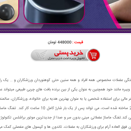
قیمت :
448000 تومان
Fa رفع درد و از بین برنده گرفتگی عضلات مخصوص همه افراد و همه سنین حتی کوهنوردان ورزشکارا
بره مانند خود همچنین به عنوان یکی از بین برنده بافت های چربی طبیعی میتواند عم
ر عالی برای استفاده شخصی یا به عنوان بهترین هدیه برای خانواده، ورزشکاران، سالمند
می کند.تفنگ ماساژ عضلانی مینی بدون سر و صدا از جدیدترین موتور براشلس تکنولوژ
دن فوق العاده آرام برای ورزشکاران به عضلات، تاندون ها و کپسول های مفصلی کمک م