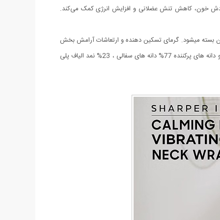
 گردش خون، کاهش تنش عضلانی و افزایش انرژی کمک می‌کند.
گردن بسته میشود. گرمای تسکین دهنده و ارتعاشات آرامش بخش
سنگ های معدنی همراه با تنظیم گرما و ارتعاشات ماساژ با کیفیت بالا از قابلیت های این ماساژور میباشد همچنین پوشش پارچه ای 100% پلی استر و دانه های پرکننده 77% دانه های سفالی ، ‌23% نمد الیاف پلی