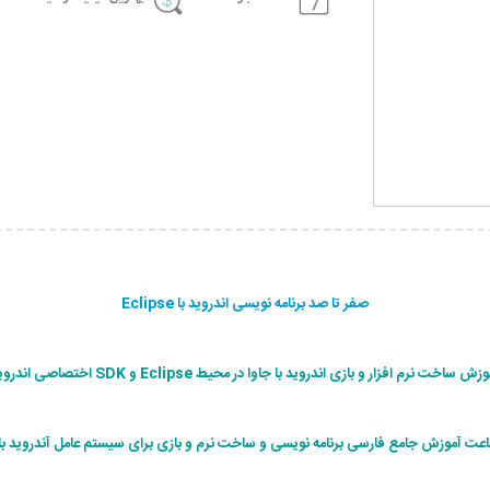
صفر تا صد برنامه نویسی اندروید با Eclipse
زش ساخت نرم افزار و بازی اندروید با جاوا در محیط Eclipse و SDK اختصاصی اندروید