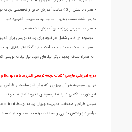
- آموزشهای کلاس یک جهانی تدریس شده توسط اساتید شرکت معت
- همراه با بیش از 60 ساعت آموزش جامع و تخصصی برنامه نویسی با اندورید به زبان اصلی و با زیر نویس انگلیسی
تدرس شده توسط بهترین اساتید برنامه نویسی اندروید دنیا
- همراه با سورس پروژه های آموزش داده شده ..
- مجموعه ای کامل شامل هر آنچه برای برنامه نویسی برای اندروید
- همراه با نسخه جدید و کاملا آفلاین 17 گیگابایتی SDK برنامه نویسی اندروید ADT Bundle for Windows Full Offline Version
- به همراه نسخه جدید دیگر ابزارهای مورد نیاز برنامه نویسی اندروید همچون Android Studio و SDK و
دوره آموزشی فارسی "کلیات برنامه نویسی اندروید با Eclipse و Android SDK" :
در این مجموعه هر آن چیزی را که برای آغاز ساخت و طراحی اپلیکیشن های اندروید با Google Android SDK و ابزارهای
این دوره با نگاهی گذرا به تاریخچه ی اندروید آغاز شده و نصب باندل ADTبا محیط توسعه Eclipse، آماده سازی دستگاه (واقعی و مجازی) برای تست و ایجاد اولین پروژه اندروید 
سپس طراحی صفحات، مدیریت جریان برنامه توسط intent ها و activity ها، تعریف رابط کاربری، navigation و تعاملی کردن برنامه را فرا خواهید گرفت.
درآخر نیز واکنش پذیری و مطابقت برنامه با ابعاد و حالات م