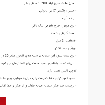
- سایز ساعت طرح آینه: 80*50 سانتی متر
- جنس : پلکسی گلاس تایوانی
- رنگ : آینه
- نوع موتور : طرح تایوانی تیک تاکی
- مدت گارانتی: 6 ماه
-ضخامت: 3 میل
-ویژگی مهم: نشکن
- نوع بسته بندی: این ساعت در بسته بندی کارتون سایز 30 در 30 تقدیم شما می باشد که پس از نصب به سایز اصلی تبدیل می شود.
- طریقه نصب: راهنمای نصب ساعت برای شما ارسال می شود
کوچی قابلین نصب دارد.
- نحوه تمیز کردن: فقط کافیست با یک پارچه مرطوب روی ساعت ر
- برچسب ضد خش ساعت: جهت جلوگیری از خش و خط افتادن بد