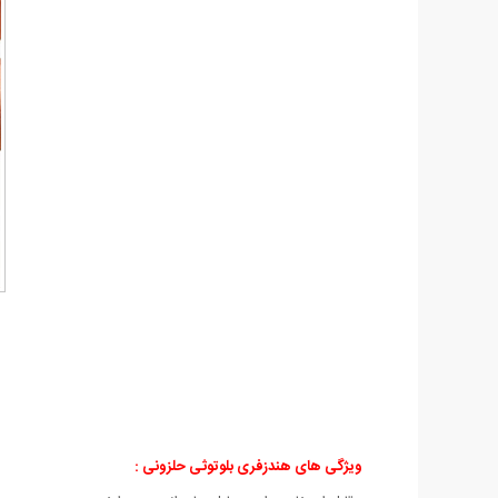
ویژگی های هندزفری بلوتوثی حلزونی :