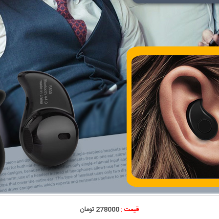
قیمت :
278000 تومان