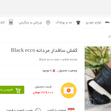
لوازم خودرو
مد و پوشاک
ورزشی و سرگرمی
کتاب
ان
کفش ساقدار مردانه Black ecco
Black ecco men s ankle boots
قیمت محصول
افزودن به 
279,000 تومان
ضمانت بازگشت
بهترین کیفیت و قیمت