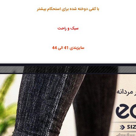
با کفی دوخته شده برای استحکام بیشتر
سبک و راحت
سایزبندی 41 الی 44